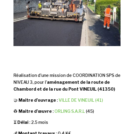
Réalisation d’une mission de COORDINATION SPS de
NIVEAU 3, pour l’
a
ménagement de la route de
Chambord et de la rue du Pont VINEUIL (41350)
🤝
Maitre d’ouvrage
:
VILLE DE VINEUIL (41)
👷
Maitre d’œuvre
:
ORLING S.A.R.L
(45)
⏳
Délai
: 2.5 mois
💰
Montant travaux
: 0.4 K€