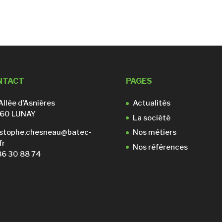
NTACT
PAGES
Allée d’Asnières
Actualités
60 LUNAY
La société
istophe.chesneau@batec-
Nos métiers
fr
Nos références
86 30 88 74