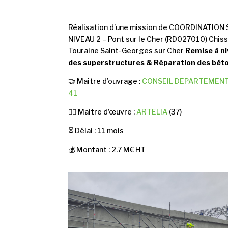
Réalisation d’une mission de COORDINATION 
NIVEAU 2 – Pont sur le Cher (RD027010) Chis
Touraine Saint-Georges sur Cher
Remise à n
des superstructures & Réparation des bét
🤝 Maitre d’ouvrage :
CONSEIL DEPARTEMENT
41
👷‍♂️ Maitre d’œuvre :
ARTELIA
(37)
⏳ Délai : 11 mois
💰 Montant : 2.7 M€ HT