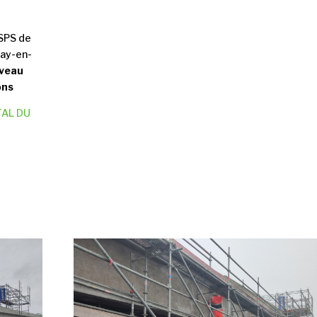
SPS de
say-en-
iveau
ons
AL DU