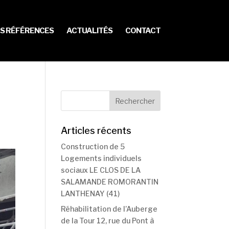
S RÉFÉRENCES
ACTUALITÉS
CONTACT
Articles récents
Construction de 5
Logements individuels
sociaux LE CLOS DE LA
SALAMANDE ROMORANTIN
LANTHENAY (41)
Réhabilitation de l’Auberge
de la Tour 12, rue du Pont à